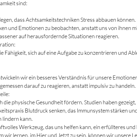
amkeit sind:
legen, dass Achtsamkeitstechniken Stress abbauen können. 
en und Emotionen zu beobachten, anstatt uns von ihnen mi
lassener auf herausfordernde Situationen reagieren.
ration:
ie Fähigkeit, sich auf eine Aufgabe zu konzentrieren und Ab
:
wickeln wir ein besseres Verständnis für unsere Emotionen.
gemessen darauf zu reagieren, anstatt impulsiv zu handeln.
eile:
 die physische Gesundheit fördern. Studien haben gezeigt, 
eitspraxis Blutdruck senken, das Immunsystem stärken und
 lindern kann.
aftvolles Werkzeug, das uns helfen kann, ein erfüllteres un
 wir lernen, im Hier und Jetzt zu sein, können wir unsere L