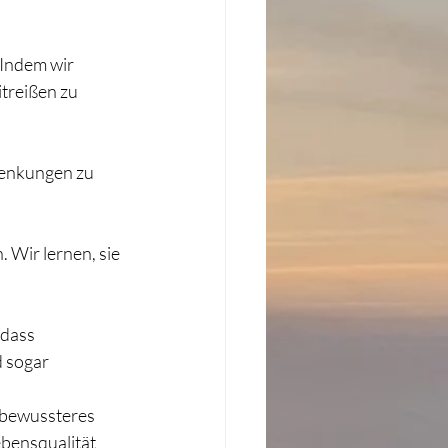
Indem wir 
treißen zu 
lenkungen zu 
 Wir lernen, sie 
dass 
 sogar 
d bewussteres 
ebensqualität 