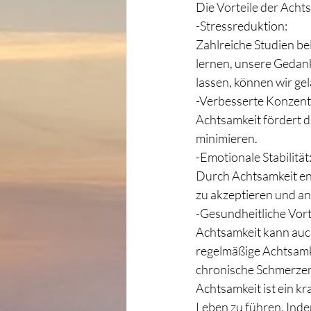
Die 
Vorteile der Achts
-Stressreduktion:
Zahlreiche Studien be
lernen, unsere Gedank
lassen, können wir ge
-Verbesserte Konzent
Achtsamkeit fördert d
minimieren.
-Emotionale Stabilität
Durch Achtsamkeit ent
zu akzeptieren und an
-Gesundheitliche Vort
Achtsamkeit kann auch
regelmäßige Achtsamk
chronische Schmerzen
Achtsamkeit ist ein kr
Leben zu führen. Indem