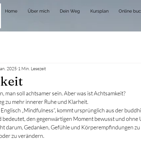
Home
Über mich
Dein Weg
Kursplan
Online bu
Jan. 2025
1 Min. Lesezeit
keit
, man soll achtsamer sein. Aber was ist Achtsamkeit?
eg zu mehr innerer Ruhe und Klarheit.
 Englisch „Mindfulness“, kommt ursprünglich aus der buddhi
d bedeutet, den gegenwärtigen Moment bewusst und ohne Ur
ht darum, Gedanken, Gefühle und Körperempfindungen zu 
oder zu verändern.