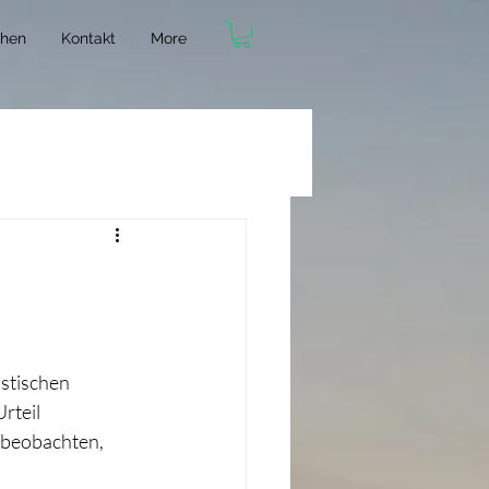
chen
Kontakt
More
stischen 
teil 
beobachten, 