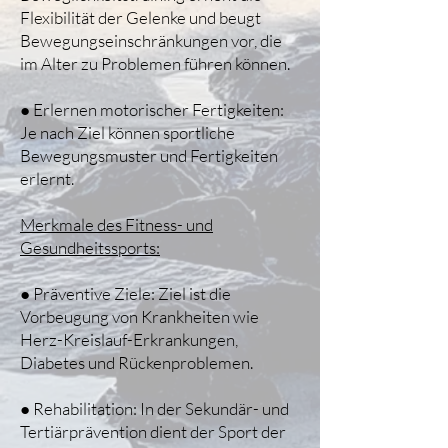
Flexibilität der Gelenke und beugt
Bewegungseinschränkungen vor, die
im Alter zu Problemen führen können.
● Erlernen motorischer Fertigkeiten:
Je nach Ziel können sportliche
Bewegungsmuster und Fertigkeiten
erlernt.
Merkmale des Fitness- und
Gesundheitssports:
● Präventive Ziele: Ziel ist die
Vorbeugung von Krankheiten wie
Herz-Kreislauf-Erkrankungen,
Diabetes und Rückenproblemen.
● Rehabilitation: In der Sekundär- und
Tertiärprävention dient der Sport der