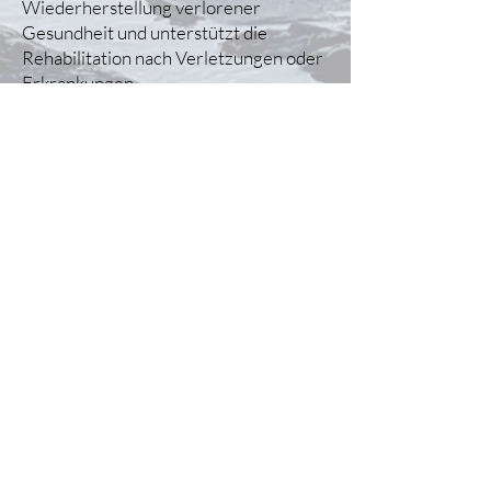
Wiederherstellung verlorener
Gesundheit und unterstützt die
Rehabilitation nach Verletzungen oder
Erkrankungen.
● Individuelle Ziele: Neben
gesundheitlichen Zielen verfolgen
viele Menschen individuelle
Fitnessziele, wie z. B. den
Muskelaufbau, die Steigerung der
Ausdauer oder die Verbesserung der
Beweglichkeit.
● Struktur: Im Gegensatz zum
Breitensport gibt es oft strukturierte
Trainingsprogramme, die auf die
Bedürfnisse und Ziele des Einzelnen
abgestimmt sind.
● Langfristige Wirkung: Regelmäßiger